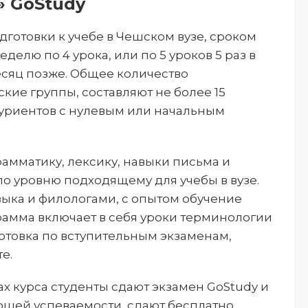
» GoStudy
одготовки к учебе в Чешском вузе, сроком
еделю по 4 урока, или по 5 уроков 5 раз в
есяц позже. Общее количество
кие группы, составляют не более 15
туриентов с нулевым или начальным
амматику, лексику, навыки письма и
по уровню подходящему для учебы в вузе.
зыка и филологами, с опытом обучение
рамма включает в себя уроки терминологии
отовка по вступительным экзаменам,
е.
 курса студенты сдают экзамен GoStudy и
ошей успеваемости, сдают бесплатно