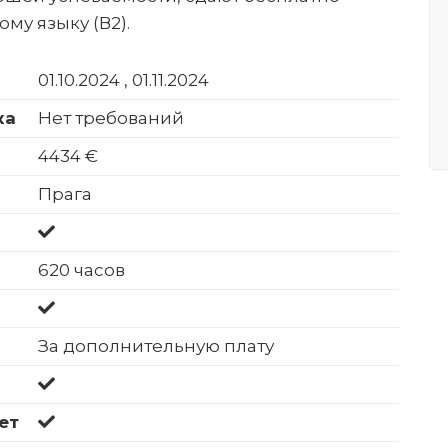
му языку (В2).
01.10.2024 , 01.11.2024
ка
Нет требований
4434 €
Прага
620 часов
За дополнительную плату
ет