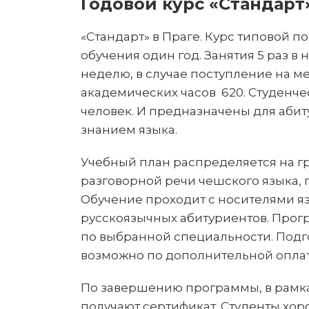
Годовой курс «Стандарт
«Стандарт» в Праге. Курс типовой п
обучения один год. Занятия 5 раз в н
неделю, в случае поступление на м
академических часов 620. Студенчес
человек. И предназначены для аби
знанием языка.
Учебный план распределяется на гр
разговорной речи чешского языка, 
Обучение проходит с носителями я
русскоязычных абитуриентов. Прог
по выбранной специальности. Подг
возможно по дополнительной оплат
По завершению программы, в рамках
получают сертификат. Студенты хор